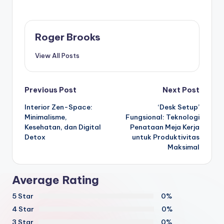
Roger Brooks
View All Posts
Post
Previous Post
Next Post
Interior Zen-Space:
‘Desk Setup’
navigation
Minimalisme,
Fungsional: Teknologi
Kesehatan, dan Digital
Penataan Meja Kerja
Detox
untuk Produktivitas
Maksimal
Average Rating
5 Star
0%
4 Star
0%
3 Star
0%