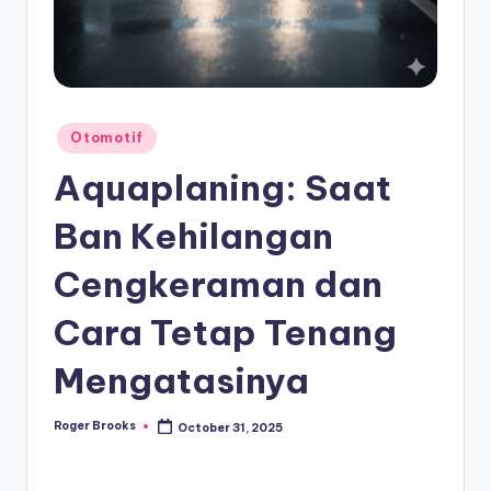
Posted
Otomotif
in
Aquaplaning: Saat
Ban Kehilangan
Cengkeraman dan
Cara Tetap Tenang
Mengatasinya
Roger Brooks
October 31, 2025
Posted
by