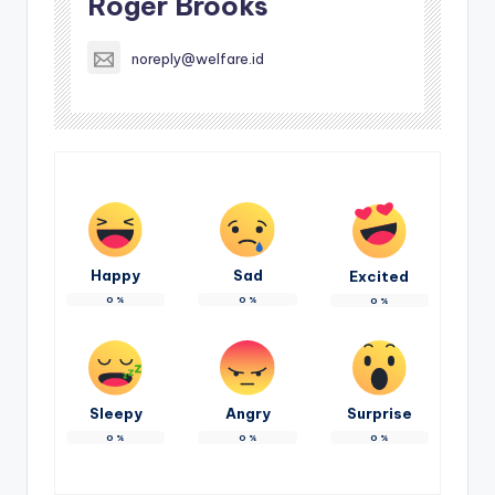
Roger Brooks
noreply@welfare.id
Happy
Sad
Excited
0
%
0
%
0
%
Sleepy
Angry
Surprise
0
%
0
%
0
%