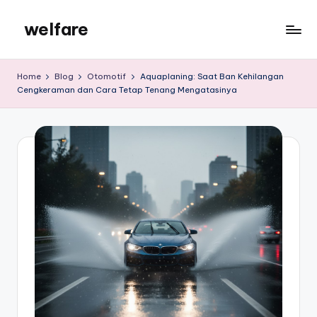
welfare
Skip
to
welfare
content
Home
Blog
Otomotif
Aquaplaning: Saat Ban Kehilangan
Cengkeraman dan Cara Tetap Tenang Mengatasinya