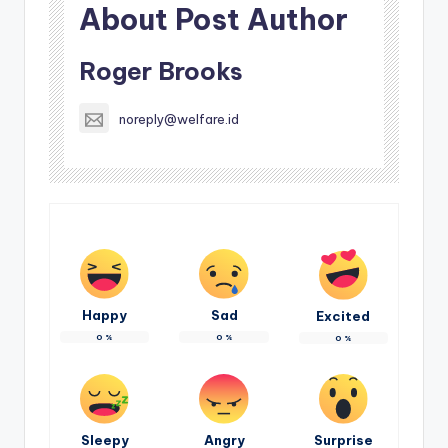
About Post Author
Roger Brooks
noreply@welfare.id
Happy
Sad
Excited
0
%
0
%
0
%
Sleepy
Angry
Surprise