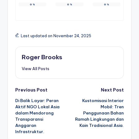
0
%
0
%
0
%
Last updated on November 24, 2025
Roger Brooks
View All Posts
Post
Previous Post
Next Post
Di Balik Layar: Peran
Kustomisasi Interior
navigation
Aktif NGO Lokal Asia
Mobil: Tren
dalam Mendorong
Penggunaan Bahan
Transparansi
Ramah Lingkungan dan
Anggaran
Kain Tradisional Asia.
Infrastruktur.