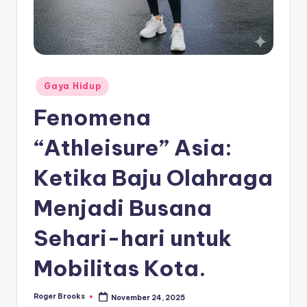
Posted
Gaya Hidup
in
Fenomena
“Athleisure” Asia:
Ketika Baju Olahraga
Menjadi Busana
Sehari-hari untuk
Mobilitas Kota.
Roger Brooks
November 24, 2025
Posted