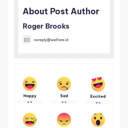
About Post Author
Roger Brooks
noreply@welfare.id
Happy
Sad
Excited
0
%
0
%
0
%