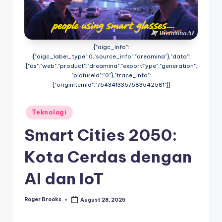
{"aigc_info":
{"aigc_label_type":0,"source_info":"dreamina"},"data":
{"os":"web","product":"dreamina","exportType":"generation",
"pictureId":"0"},"trace_info":
{"originItemId":"7543413367583542581"}}
Posted
Teknologi
in
Smart Cities 2050:
Kota Cerdas dengan
AI dan IoT
Roger Brooks
August 28, 2025
Posted
by