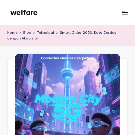
welfare
Skip
to
welfare
content
Home
Blog
Teknologi
Smart Cities 2050: Kota Cerdas
dengan AI dan IoT