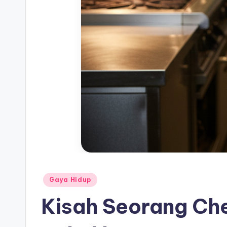
Posted
Gaya Hidup
in
Kisah Seorang Ch