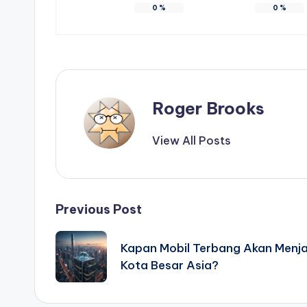
0
%
0
%
Roger Brooks
View All Posts
Post
Previous Post
navigation
Kapan Mobil Terbang Akan Menja
Kota Besar Asia?