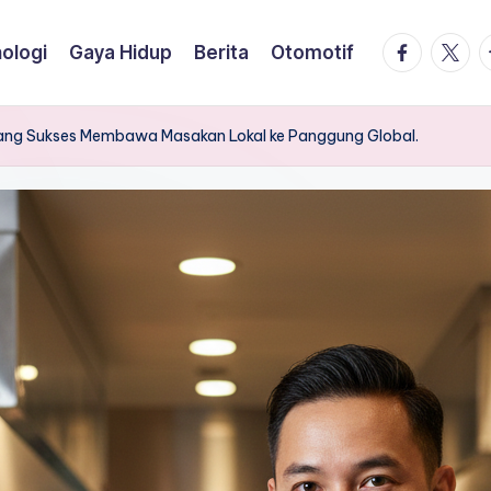
facebook.
twitte
t
ologi
Gaya Hidup
Berita
Otomotif
yang Sukses Membawa Masakan Lokal ke Panggung Global.