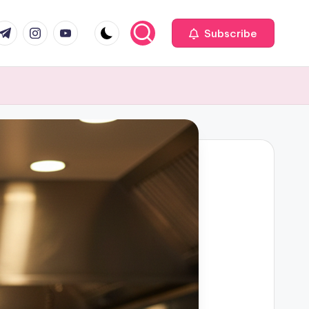
com
r.com
.me
instagram.com
youtube.com
Subscribe