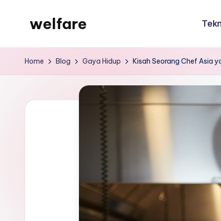
welfare
Tekn
Skip
to
welfare
content
Home
Blog
Gaya Hidup
Kisah Seorang Chef Asia 