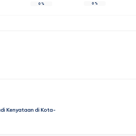
0
%
0
%
di Kenyataan di Kota-