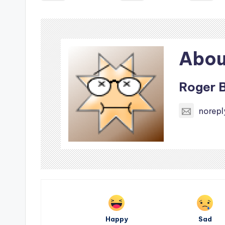
Abou
Roger 
norepl
Happy
Sad