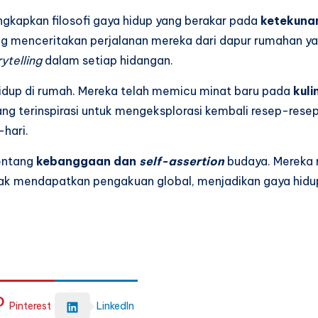
gkapkan filosofi gaya hidup yang berakar pada
ketekuna
ing menceritakan perjalanan mereka dari dapur rumahan y
rytelling
dalam setiap hidangan.
hidup di rumah. Mereka telah memicu minat baru pada
kuli
ang terinspirasi untuk mengeksplorasi kembali resep-res
-hari.
tentang
kebanggaan dan
self-assertion
budaya. Mereka 
ak mendapatkan pengakuan global, menjadikan gaya hidup
Pinterest
LinkedIn